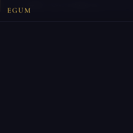
×
You are on
egum.fr
— EGUM’s official
France
endpoint.
EGUM